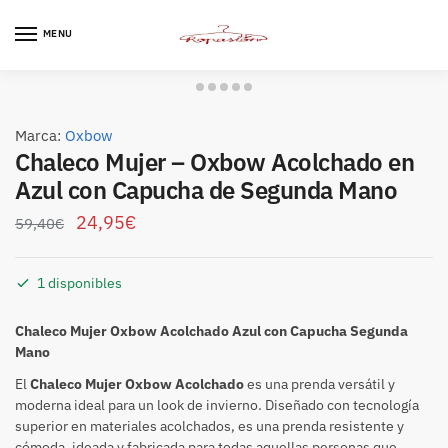
Skip
Skip
to
to
MENU
navigation
content
Marca:
Oxbow
Chaleco Mujer – Oxbow Acolchado en
Azul con Capucha de Segunda Mano
24,95
€
59,40
€
1 disponibles
Chaleco Mujer Oxbow Acolchado Azul con Capucha Segunda
Mano
El
Chaleco Mujer Oxbow Acolchado
es una prenda versátil y
moderna ideal para un look de invierno. Diseñado con tecnología
superior en materiales acolchados, es una prenda resistente y
cómoda, ideada y fabricada para todas aquellas personas que