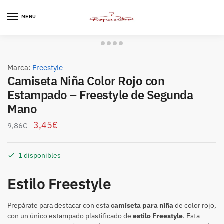
Skip
Skip
to
to
MENU
navigation
content
Marca:
Freestyle
Camiseta Niña Color Rojo con
Estampado – Freestyle de Segunda
Mano
3,45
€
9,86
€
1 disponibles
Estilo Freestyle
Prepárate para destacar con esta
camiseta para niña
de color rojo,
con un único estampado plastificado de
estilo Freestyle
. Esta