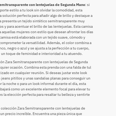
Semitransparente con lentejuelas de Segunda Mano
: si
orte estilo a tu look sin olvidar la comodidad, esta
a solución perfecta para añadir algo de brillo y destaque a
a presenta un tejido sintético semitransparente muy
os y para acentuar el brillo de las lentejuelas. Esta camisa
 aquellas mujeres con estilo que desean afrontar los días
 camisa está elaborada con un tejido suave, cómodo y
in comprometer la versatilidad. Además, el color combina a
co, negro o azul y se ajusta a la perfección a tu cuerpo,
 un toque de feminidad e interioridad a tu atuendo.
ión Zara Semitransparente con lentejuelas de Segunda
lquier ocasión. Combina esta prenda con una falda de tul
izado en cualquier reunión. Si deseas justar este look
jeans pitillos y unas sandalias planas para conseguir un
or la noche o para un look informal durante el día, esta
abajará como un excelente elemento focal para elevar tu
s la elección perfecta para resaltar tu belleza y sentirte
 colección Zara Semitransparente con lentejuelas de
 precio increíble. Encuentra una pieza única que