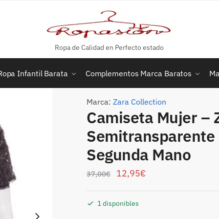
Ropa de Calidad en Perfecto estado
Ropa Infantil Barata
Complementos Marca Baratos
Ma
Marca:
Zara Collection
Camiseta Mujer – Z
Semitransparente 
Segunda Mano
12,95
€
37,00
€
1 disponibles