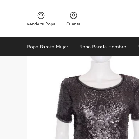
Skip
Skip
to
to
navigation
content
Vende tu Ropa
Cuenta
Ropa Barata Mujer
Ropa Barata Hombre