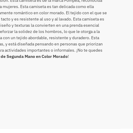
casión. Esta camiseta es de la marca Pompea, reconocida
a mujeres. Esta camiseta es tan delicada como ella
camente romántico en color morado. El tejido con el que se
acto y es resistente al uso y al lavado. Esta camiseta es
diseño y texturas la convierten en una prenda esencial
reforzar la solidez de los hombros, lo que le otorga a la
da con un tejido abordable, resistente y duradero. Esta
s, y está diseñada pensando en personas que priorizan
 para actividades importantes o informales. ¡No te quedes
o de Segunda Mano en Color Morado
!