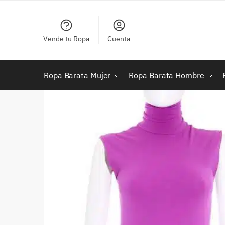
Skip
Skip
to
to
navigation
content
Vende tu Ropa
Cuenta
Ropa Barata Mujer
Ropa Barata Hombre