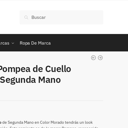
Buscar
Buscar
por:
rcas
Ropa De Marca
Pompea de Cuello
e Segunda Mano
o
de Segunda Mano en Color Morado tendrás un look