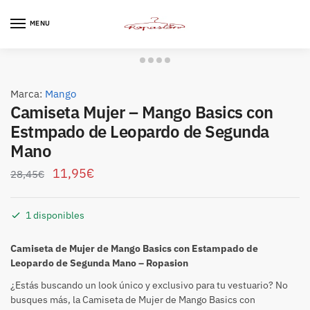
Skip
Skip
to
to
MENU
navigation
content
Marca:
Mango
Camiseta Mujer – Mango Basics con
Estmpado de Leopardo de Segunda
Mano
11,95
€
28,45
€
1 disponibles
Camiseta de Mujer de Mango Basics con Estampado de
Leopardo de Segunda Mano – Ropasion
¿Estás buscando un look único y exclusivo para tu vestuario? No
busques más, la Camiseta de Mujer de Mango Basics con