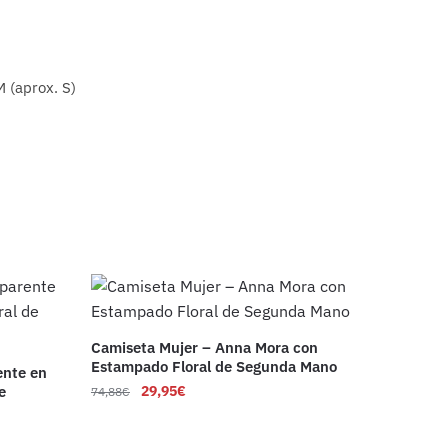
M (aprox. S)
Camiseta Mujer – Anna Mora con
Estampado Floral de Segunda Mano
ente en
e
29,95
€
74,88
€