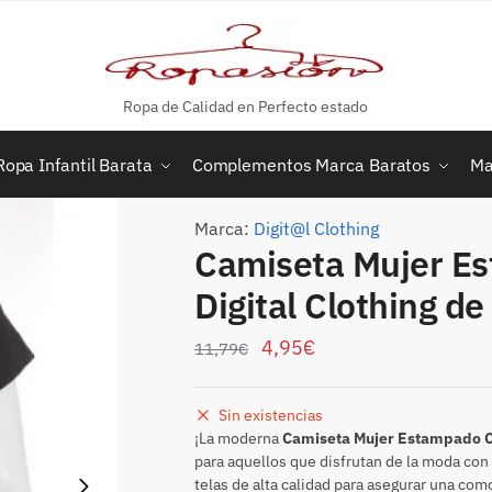
Ropa de Calidad en Perfecto estado
Ropa Infantil Barata
Complementos Marca Baratos
Ma
Marca:
Digit@l Clothing
Camiseta Mujer E
Digital Clothing 
4,95
€
11,79
€
Sin existencias
¡La moderna
Camiseta Mujer Estampado C
para aquellos que disfrutan de la moda con
telas de alta calidad para asegurar una com