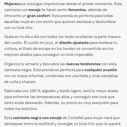
Mujeres
que consigue impresionar desde el primer momento. Esta
camiseta con
encaje
te haran sentir
femenina
, además de
ofrecerte un
gran confort
. Esta prenda es perfecta para todas
aquellas mujeres con estilo que quieren destacar y deslumbrar
con su look chic.
Úsala en tu día a día con todos los looks ocultando la parte trasera
del cuello. El cuello en pico, el
diseño ajustado
para moldear tu
cintura, el thato de encaje en los bordes se convertirán en tus
mejores aliados para conseguir un look impecable.
Organiza tu armario y descubre las
nuevas tendencias
con esta
camiseta negra. Esta prenda es perfecta para
cualquier ocasión
con un toque informal, combínala con una falda y unas sandalias
de cuña y shazam.
Fabricada con 100 % algodón y tejido ligero, será tu mejor aliada
para enfrentar las temperaturas altas y conseguir ese look que
tanto estás deseando. Además, su precio es muy asequible para
todos los bolsillos.
Esta
camiseta negra con encaje
de Cortefiel para mujer hará que
destaques entre la multitud y consigas un look chic que no pasará