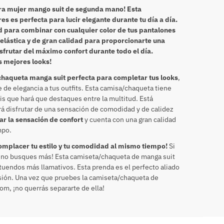
ra mujer mango suit de segunda mano! Esta
 es perfecta para lucir elegante durante tu día a día.
ad para combinar con cualquier color de tus pantalones
 elástica y de gran calidad para proporcionarte una
isfrutar del máximo confort durante todo el día.
s mejores looks!
haqueta manga suit perfecta para completar tus looks
,
 de elegancia a tus outfits. Esta camisa/chaqueta tiene
s que hará que destaques entre la multitud. Está
rá disfrutar de una sensación de comodidad y de calidez
ar la sensación de confort
y cuenta con una gran calidad
mpo.
complacer tu estilo y tu comodidad al mismo tiempo!
Si
, ¡no busques más! Esta camiseta/chaqueta de manga suit
 atuendos más llamativos. Esta prenda es el perfecto aliado
asión. Una vez que pruebes la camiseta/chaqueta de
m, ¡no querrás separarte de ella!