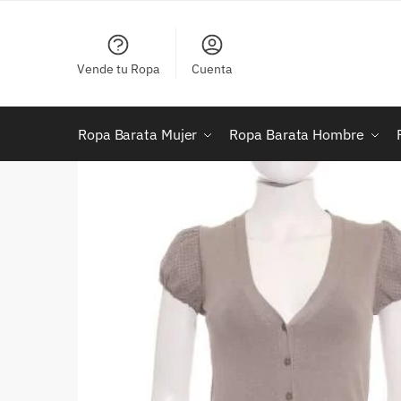
Skip
Skip
to
to
navigation
content
Vende tu Ropa
Cuenta
Ropa Barata Mujer
Ropa Barata Hombre