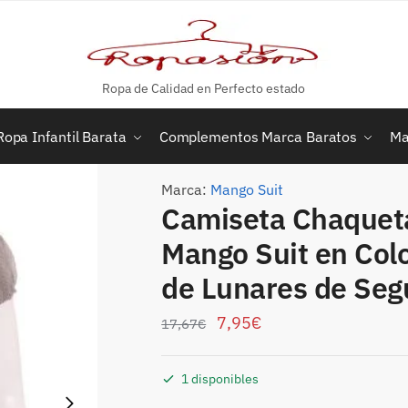
Ropa de Calidad en Perfecto estado
Ropa Infantil Barata
Complementos Marca Baratos
Ma
Marca:
Mango Suit
Camiseta Chaqueta
Mango Suit en Col
de Lunares de Se
7,95
€
17,67
€
1 disponibles