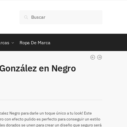
Buscar
Buscar
por:
rcas
Ropa De Marca
 González en Negro
zalez Negro para darle un toque único a tu look! Este
o con efecto pulido es perfecto para conseguir un estilo
lles dorados se unen para crear un diseño que seguro será