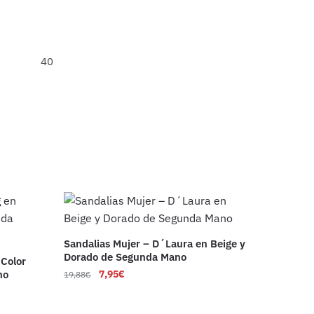
40
Sandalias Mujer – D´Laura en Beige y
Dorado de Segunda Mano
 Color
no
7,95
€
19,88
€