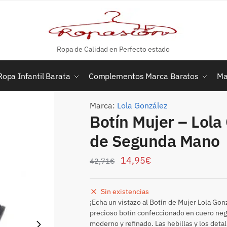
Ropa de Calidad en Perfecto estado
Ropa Infantil Barata
Complementos Marca Baratos
Ma
Marca:
Lola González
Botín Mujer – Lola
de Segunda Mano
14,95
€
42,71
€
Sin existencias
¡Echa un vistazo al Botín de Mujer Lola Gon
precioso botín confeccionado en cuero negr
moderno y refinado. Las hebillas y los deta