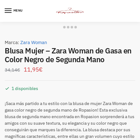
Skip
Skip
to
to
MENU
navigation
content
Marca:
Zara Woman
Blusa Mujer – Zara Woman de Gasa en
Color Negro de Segunda Mano
11,95
€
34,14
€
1 disponibles
¡Saca más partido a tu estilo con la blusa de mujer Zara Woman de
gasa color negro de segunda mano de Ropasion! Esta exclusiva
blusa de segunda mano encontrada en Ropasion sorprenderá a tus
amigos con su suave textura, su elegancia y su color negro que
conseguirán que marques la diferencia. La blusa destaca por sus
magníficas características, entre ellas un gran volumen cuyo estilo