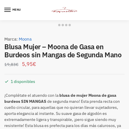
Skip
Skip
to
to
MENU
navigation
content
Marca:
Moona
Blusa Mujer – Moona de Gasa en
Burdeos sin Mangas de Segunda Mano
5,95
€
19,83
€
1 disponibles
¡Complétate el atuendo con la
blusa de mujer Moona de gasa
burdeos SIN MANGAS
de segunda mano! Esta prenda recta con
cuello circular, para aquellas que no quieran llevar sujetadores,
aporta elegancia al instante. Su suave gasa de algodón es
extremadamente ligera y transpirable, ¡pero sigue siendo muy
resistente! Esta blusa es prefecta para los días más calurosos, ya