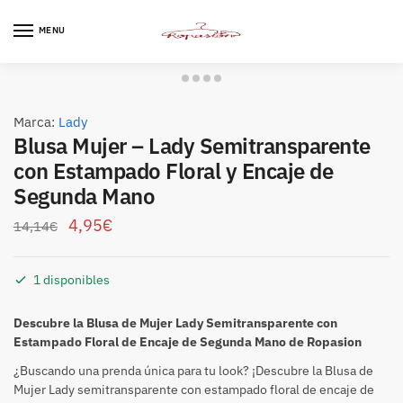
Skip
Skip
to
to
MENU
navigation
content
Marca:
Lady
Blusa Mujer – Lady Semitransparente
con Estampado Floral y Encaje de
Segunda Mano
4,95
€
14,14
€
1 disponibles
Descubre la Blusa de Mujer Lady Semitransparente con
Estampado Floral de Encaje de Segunda Mano de Ropasion
¿Buscando una prenda única para tu look? ¡Descubre la Blusa de
Mujer Lady semitransparente con estampado floral de encaje de