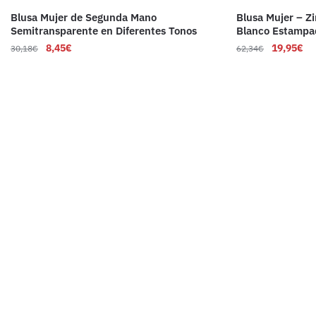
Blusa Mujer de Segunda Mano
Blusa Mujer – Z
Semitransparente en Diferentes Tonos
Blanco Estampa
8,45
€
19,95
€
30,18
€
62,34
€