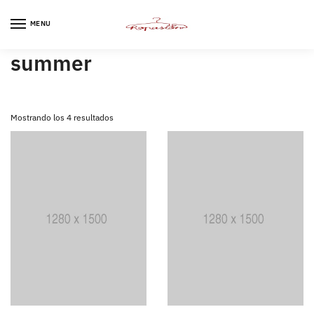
Skip
Skip
to
to
MENU
navigation
content
summer
Ordenado
Mostrando los 4 resultados
por
los
últimos