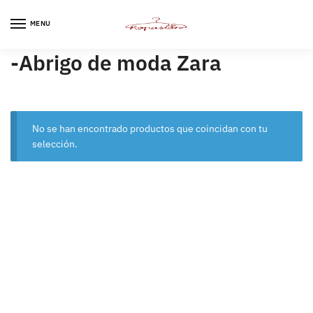
Skip
Skip
to
to
MENU
navigation
content
-Abrigo de moda Zara
No se han encontrado productos que coincidan con tu
selección.