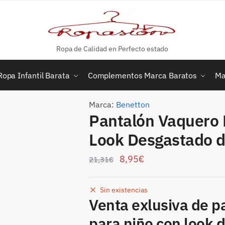
Ropa de Calidad en Perfecto estado
Ropa Infantil Barata
Complementos Marca Baratos
Ma
Marca:
Benetton
Pantalón Vaquero 
Look Desgastado 
8,95
€
21,31
€
Sin existencias
Venta exlusiva de 
para niño con look 