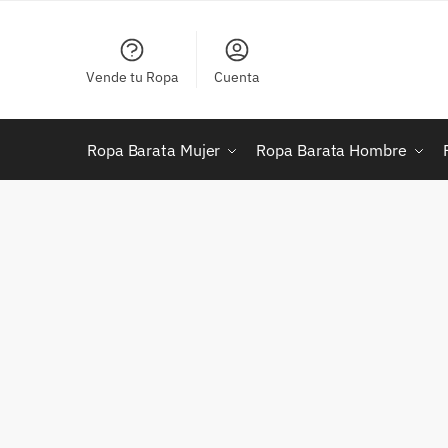
Skip
Skip
to
to
navigation
content
Vende tu Ropa
Cuenta
Ropa Barata Mujer
Ropa Barata Hombre