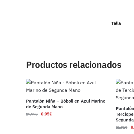
Talla
Productos relacionados
Pantalón Niña – Bóboli en Azul Marino
de Segunda Mano
Pantalón
8,95
€
Terciope
27,97
€
Segunda
8
21,31
€