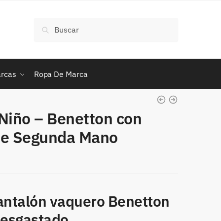
Buscar
Buscar
por:
rcas
Ropa De Marca
Niño – Benetton con
de Segunda Mano
pantalón vaquero Benetton
desgastado