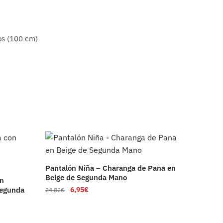
os (100 cm)
Pantalón Niña – Charanga de Pana en
Beige de Segunda Mano
on
Segunda
6,95
€
24,82
€