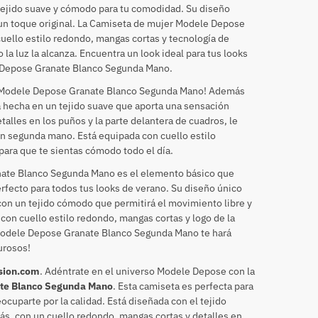
tejido suave y cómodo para tu comodidad. Su diseño
 un toque original. La Camiseta de mujer Modele Depose
ello estilo redondo, mangas cortas y tecnología de
la luz la alcanza. Encuentra un look ideal para tus looks
 Depose Granate Blanco Segunda Mano.
r Modele Depose Granate Blanco Segunda Mano! Además
tá hecha en un tejido suave que aporta una sensación
talles en los puños y la parte delantera de cuadros, le
en segunda mano. Está equipada con cuello estilo
para que te sientas cómodo todo el día.
ate Blanco Segunda Mano es el elemento básico que
erfecto para todos tus looks de verano. Su diseño único
con un tejido cómodo que permitirá el movimiento libre y
con cuello estilo redondo, mangas cortas y logo de la
Modele Depose Granate Blanco Segunda Mano te hará
lurosos!
sion.com
. Adéntrate en el universo Modele Depose con la
te Blanco Segunda Mano
. Esta camiseta es perfecta para
ocuparte por la calidad. Está diseñada con el tejido
más, con un cuello redondo, mangas cortas y detalles en