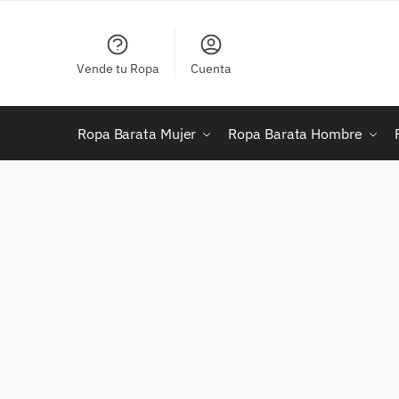
Skip
Skip
to
to
navigation
content
Vende tu Ropa
Cuenta
Ropa Barata Mujer
Ropa Barata Hombre