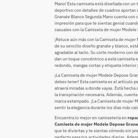
Mano! Esta camiseta está diseñada con un 
deportivo con detalles de cuadros aportan
Granate Blanco Segunda Mano cuenta con cu
impresión para que te sientas genial cuando 
casuales con la Camiseta de mujer Modele
¡Reluce aún más con la Camiseta de muje
de su sencillo diseño granate y blanco, es
agradable al tacto. Su corte moderno con de
dan un toque concéntrico a está camiseta 
redondo, mangas cortas y etiqueta interior 
¡La Camiseta de mujer Modele Depose Gran
debes tener! Esta camiseta es el artículo p
atraerá miradas a donde vayas. Está hecha 
la transpiración necesaria. Además, cuenta 
marca estampado. ¡La Camiseta de mujer 
sentir la elegancia durante los días más ca
Encuentra lo mejor en camisetería en
ropa
Camiseta de mujer Modele Depose Grana
que te diviertas y te sientas cómodo sin pre
perfecto para tus actividades diarias. Ade