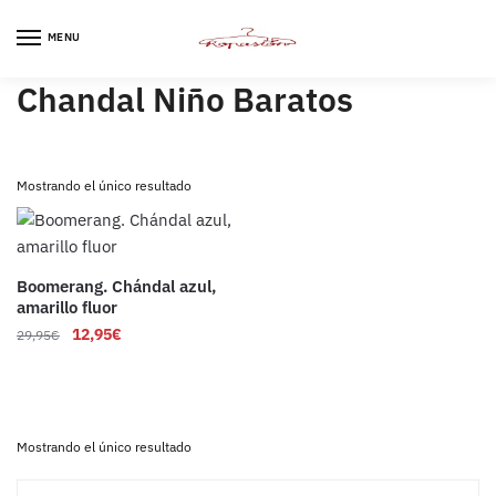
Skip
Skip
to
to
MENU
navigation
content
Chandal Niño Baratos
Mostrando el único resultado
Boomerang. Chándal azul,
amarillo fluor
12,95
€
29,95
€
Mostrando el único resultado